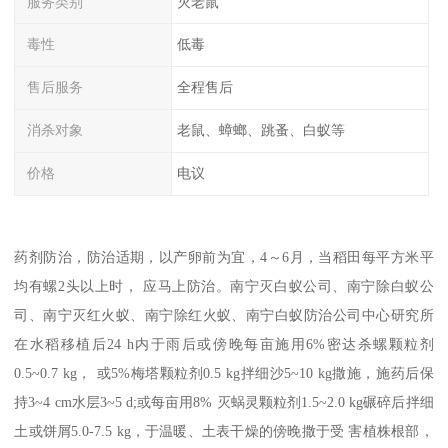
服务类别
灭老鼠
毒性
低毒
售后服务
全程售后
消杀对象
老鼠、蟑螂、跳蚤、白蚁等
价格
电议
药剂防治，防治适期，以产卵前为宜，4～6月，当稻田每平方米平
均有螺2头以上时， 应马上防治。南宁灭白蚁公司、南宁除白蚁公
司、南宁灭红火蚁、南宁除红火蚁、南宁白蚁防治公司中心研究所
在水稻移植后24 h内于雨后或傍晚每亩施用6%密达杀螺颗粒剂
0.5~0.7 kg， 或5%梅塔颗粒剂0.5 kg拌细沙5~10 kg撒施，施药后保
持3~4 cm水层3~5 d;或每亩用8% 灭蜗灵颗粒剂1.5~2.0 kg碾碎后拌细
土或饼屑5.0-7.5 kg，于温暖、土表干燥的傍晚撒于受 害植株根部，