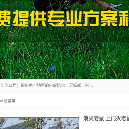
广西亿之豪有害生物防治服务有限公司是一家白蚁防治公司；提供南宁地区的白蚁防治、灭蟑螂、除四害、除白蚁、白蚁预防、消毒等服务，广西亿之豪有害生物防治服务有限公司专业灭蟑螂,灭鼠,除四害,服务上门,安全环保,售后保障,一次消杀，竭诚为您服务.
灭老鼠费用
消灭老鼠 上门灭老