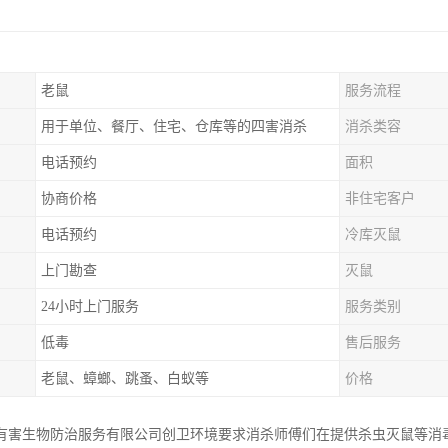
老鼠
服务流程
用于单位、餐厅、住宅、仓库等的四害消杀
消杀类容
电话预约
面积
协商价格
非住宅客户
电话预约
冷库灭鼠
上门勘查
灭鼠
24小时上门服务
服务类别
低毒
售后服务
老鼠、蟑螂、跳蚤、白蚁等
价格
有害生物防治服务有限公司创卫环境要求消杀师傅们在提供杀虫灭鼠等消