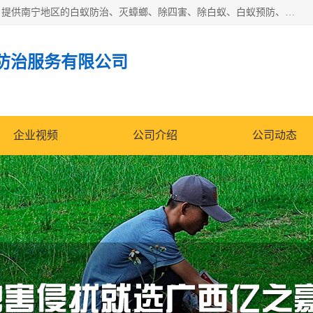
广西亿之豪有害生物防治服务有限公司是一家白蚁防治公司；提供南宁地区的白蚁防治、灭蟑螂、除四害、除白蚁、白蚁预防、消毒等服务，广西亿之豪有害生物防治服务有限公司专业灭蟑螂,灭鼠,除四害,服务上门,安全环保,售后保障,一次消杀，竭诚为您服务.
防治服务有限公司
企业视频
公司介绍
公司动态