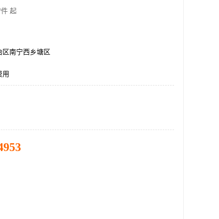
/件 起
治区南宁西乡塘区
费用
4953