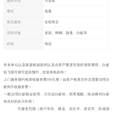
服务类别
灭老鼠
毒性
低毒
售后服务
全程售后
消杀对象
老鼠、蟑螂、跳蚤、白蚁等
价格
电议
所有单位以及家庭根据面积以及虫害严重度等面积测算费用，白蚁
纷飞期可都可提前预约，欢迎来电咨询！
上门服务预约检查收服务费100元整！如客户检查完毕后需要治理白
蚁则不收服务费！
一般治理白蚁都会使用，大功达白蚁粉，联苯菊酯，吡虫啉对白蚁
有良好的杀灭作用！
可服务范围（南宁市区、横县、崇左市、来宾市、防城港