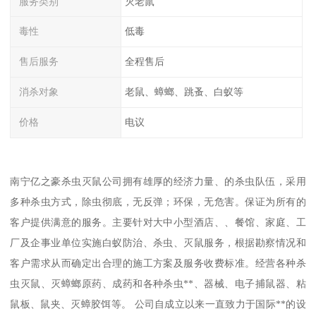
服务类别
灭老鼠
毒性
低毒
售后服务
全程售后
消杀对象
老鼠、蟑螂、跳蚤、白蚁等
价格
电议
南宁亿之豪杀虫灭鼠公司拥有雄厚的经济力量、的杀虫队伍，采用
多种杀虫方式，除虫彻底，无反弹；环保，无危害。保证为所有的
客户提供满意的服务。主要针对大中小型酒店、、餐馆、家庭、工
厂及企事业单位实施白蚁防治、杀虫、灭鼠服务，根据勘察情况和
客户需求从而确定出合理的施工方案及服务收费标准。经营各种杀
虫灭鼠、灭蟑螂原药、成药和各种杀虫**、器械、电子捕鼠器、粘
鼠板、鼠夹、灭蟑胶饵等。 公司自成立以来一直致力于国际**的设