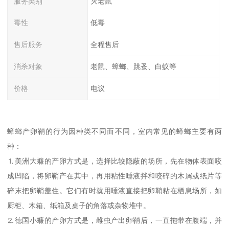
服务类别
灭老鼠
毒性
低毒
售后服务
全程售后
消杀对象
老鼠、蟑螂、跳蚤、白蚁等
价格
电议
蟑螂产卵鞘的行为因种类不同而不同，室内常见的蟑螂主要有两
种：
⒈美洲大蠊的产卵方式是，选择比较隐蔽的场所，先在物体表面咬
成凹陷，将卵鞘产在其中，再用粘性唾液拌和咬碎的木屑或纸片等
碎末把卵鞘盖住。它们有时就用唾液直接把卵鞘粘在栖息场所，如
厨柜、木箱、纸箱及桌子的角落或杂物堆中。
⒉德国小蠊的产卵方式是，雌虫产出卵鞘后，一直拖带在腹端，并