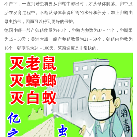
不产下，一直到若虫将要从卵鞘中孵出时，才从母体脱落。卵中胚
胎在发育过程中。不断从母体获得所需的水分和养分，加上卵鞘由
母虫携带，因而可以得到更好的保护。
德国小蠊一般产卵鞘数量为4-8个，卵鞘内卵数为37－44个，卵期限
为15－30天；美洲大蠊一般产卵鞘数量为21－59个，卵鞘内卵数为
16个，卵期限为24－100天。繁殖速度是非常快的。