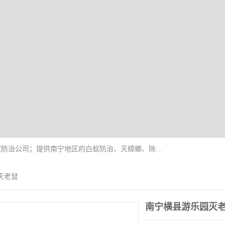
广西亿之豪有害生物防治服务有限公司是一家白蚁防治公司；提供南宁地区的白蚁防治、灭蟑螂、除四害、除白蚁、白蚁预防、消毒等服务，广西亿之豪有害生物防治服务有限公司专业灭蟑螂,灭鼠,除四害,服务上门,安全环保,售后保障,一次消杀，竭诚为您服务.
灭老鼠
南宁横县游乐园灭