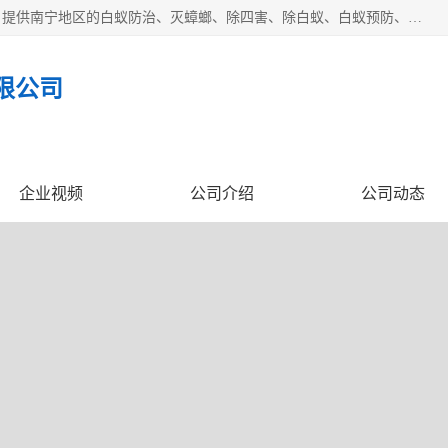
广西亿之豪有害生物防治服务有限公司是一家白蚁防治公司；提供南宁地区的白蚁防治、灭蟑螂、除四害、除白蚁、白蚁预防、消毒等服务，广西亿之豪有害生物防治服务有限公司专业灭蟑螂,灭鼠,除四害,服务上门,安全环保,售后保障,一次消杀，竭诚为您服务.
限公司
企业视频
公司介绍
公司动态