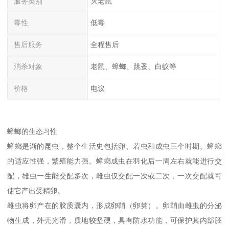
服务类别
灭老鼠
毒性
低毒
售后服务
全程售后
消杀对象
老鼠、蟑螂、跳蚤、白蚁等
价格
电议
蟑螂的生态习性
蟑螂是渐的昆虫，整个生活史包括卵、若虫和成虫三个时期。蟑螂
的适应性强，繁殖能力强。蟑螂成虫在羽化后一周左右就能进行交
配，雄虫一生能交配多次，雌虫仅交配一次或二次，一次交配就可
使它产出受精卵。
雌虫将卵产在的胶质囊内，形成卵鞘（卵荚）。卵鞘由雌虫的分泌
物生成，外壳光滑，质地较坚硬，具有防水功能，可保护其内部胚