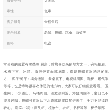
服务类别
灭老鼠
毒性
低毒
售后服务
全程售后
消杀对象
老鼠、蟑螂、跳蚤、白蚁等
价格
电议
常分布的位置有哪些呢 厨房：蟑螂喜欢呆的地方之一，碗柜抽屉、
水槽下方、冰箱、微波炉背面或底部，都是蟑螂喜欢栖息的地
方。 客厅/餐厅：墙角缝隙、餐桌底下、电视机周围、鞋柜、暖气罩
等等，也是蟑螂很喜欢休憩的地方哟，大家可以仔细留意看看。 卫
生间：下水道出、马桶周围、洗漱池附近、浴缸周围等，窗口也不
能放过哦，蟑螂可喜欢从下水道或是窗口爬进来了，千万不能掉以
轻心。 卧室/书房：床头柜、梳妆台、衣柜、书柜等等，柜子顶部、