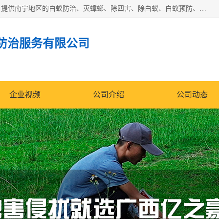
广西亿之豪有害生物防治服务有限公司是一家白蚁防治公司；提供南宁地区的白蚁防治、灭蟑螂、除四害、除白蚁、白蚁预防、消毒等服务，广西亿之豪有害生物防治服务有限公司专业灭蟑螂,灭鼠,除四害,服务上门,安全环保,售后保障,一次消杀，竭诚为您服务.
防治服务有限公司
企业视频
公司介绍
公司动态