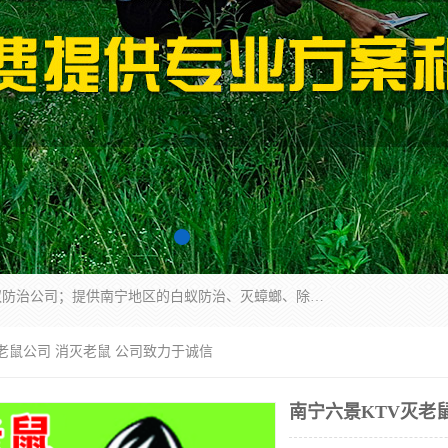
广西亿之豪有害生物防治服务有限公司是一家白蚁防治公司；提供南宁地区的白蚁防治、灭蟑螂、除四害、除白蚁、白蚁预防、消毒等服务，广西亿之豪有害生物防治服务有限公司专业灭蟑螂,灭鼠,除四害,服务上门,安全环保,售后保障,一次消杀，竭诚为您服务.
灭老鼠公司 消灭老鼠 公司致力于诚信
南宁六景KTV灭老