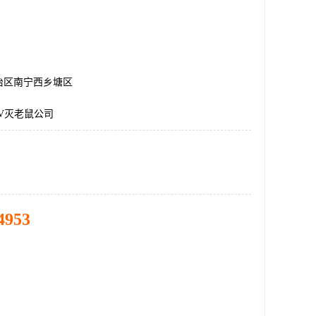
治区南宁西乡塘区
V灭老鼠公司
4953