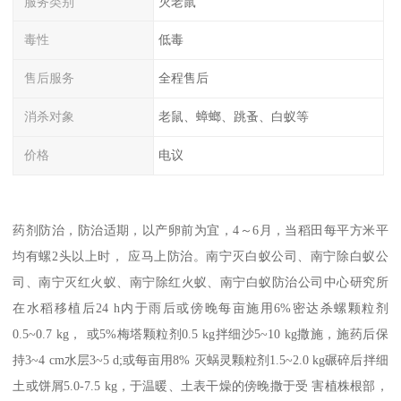
服务类别
灭老鼠
毒性
低毒
售后服务
全程售后
消杀对象
老鼠、蟑螂、跳蚤、白蚁等
价格
电议
药剂防治，防治适期，以产卵前为宜，4～6月，当稻田每平方米平
均有螺2头以上时， 应马上防治。南宁灭白蚁公司、南宁除白蚁公
司、南宁灭红火蚁、南宁除红火蚁、南宁白蚁防治公司中心研究所
在水稻移植后24 h内于雨后或傍晚每亩施用6%密达杀螺颗粒剂
0.5~0.7 kg， 或5%梅塔颗粒剂0.5 kg拌细沙5~10 kg撒施，施药后保
持3~4 cm水层3~5 d;或每亩用8% 灭蜗灵颗粒剂1.5~2.0 kg碾碎后拌细
土或饼屑5.0-7.5 kg，于温暖、土表干燥的傍晚撒于受 害植株根部，