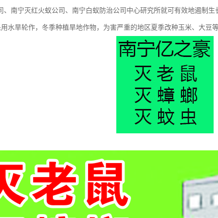
司、南宁灭红火蚁公司、南宁白蚁防治公司中心研究所就可有效地遏制生
是采用水旱轮作，冬季种植旱地作物，为害严重的地区夏季改种玉米、大豆