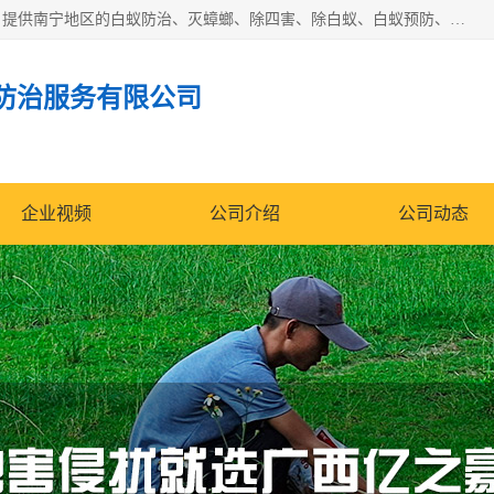
广西亿之豪有害生物防治服务有限公司是一家白蚁防治公司；提供南宁地区的白蚁防治、灭蟑螂、除四害、除白蚁、白蚁预防、消毒等服务，广西亿之豪有害生物防治服务有限公司专业灭蟑螂,灭鼠,除四害,服务上门,安全环保,售后保障,一次消杀，竭诚为您服务.
防治服务有限公司
企业视频
公司介绍
公司动态