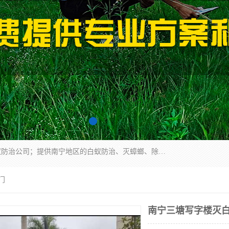
广西亿之豪有害生物防治服务有限公司是一家白蚁防治公司；提供南宁地区的白蚁防治、灭蟑螂、除四害、除白蚁、白蚁预防、消毒等服务，广西亿之豪有害生物防治服务有限公司专业灭蟑螂,灭鼠,除四害,服务上门,安全环保,售后保障,一次消杀，竭诚为您服务.
门
南宁三塘写字楼灭白