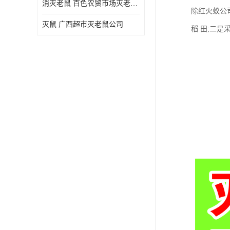
消灭老鼠 百色农贸市场灭老鼠公司
除红火蚁公
灭鼠 广西超市灭老鼠公司
稻 田;二