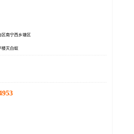
治区南宁西乡塘区
字楼灭白蚁
4953