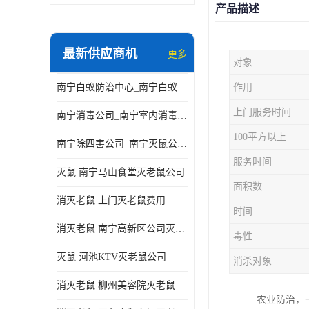
产品描述
最新供应商机
更多
对象
南宁白蚁防治中心_南宁白蚁防治所电话_南宁白蚁防治公司
作用
上门服务时间
南宁消毒公司_南宁室内消毒_南宁室内消毒公司
100平方以上
南宁除四害公司_南宁灭鼠公司_南宁杀虫公司
服务时间
灭鼠 南宁马山食堂灭老鼠公司
面积数
消灭老鼠 上门灭老鼠费用
时间
消灭老鼠 南宁高新区公司灭老鼠
毒性
灭鼠 河池KTV灭老鼠公司
消杀对象
消灭老鼠 柳州美容院灭老鼠费用
农业防治，