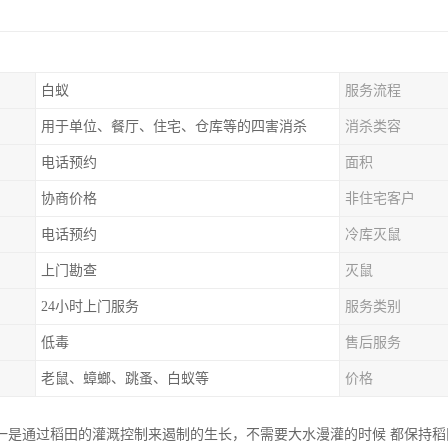
白蚁
服务流程
用于单位、餐厅、住宅、仓库等的四害消杀
消杀类容
电话预约
面积
协商价格
非住宅客户
电话预约
冷库灭鼠
上门勘查
灭鼠
24小时上门服务
服务类别
低毒
售后服务
老鼠、蟑螂、跳蚤、白蚁等
价格
一是通过稻田的灌溉控制来遏制的生长，不需要大水漫灌的时候 都保持