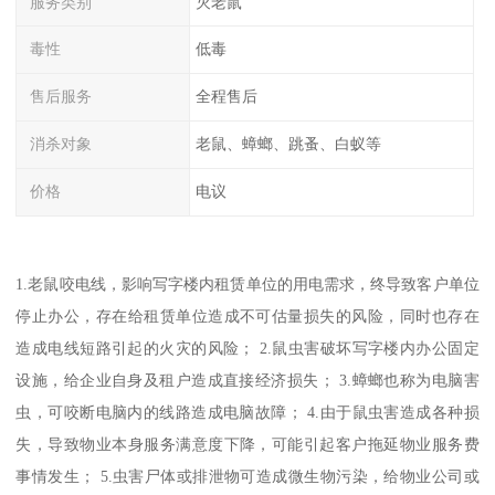
服务类别
灭老鼠
毒性
低毒
售后服务
全程售后
消杀对象
老鼠、蟑螂、跳蚤、白蚁等
价格
电议
1.老鼠咬电线，影响写字楼内租赁单位的用电需求，终导致客户单位
停止办公，存在给租赁单位造成不可估量损失的风险，同时也存在
造成电线短路引起的火灾的风险； 2.鼠虫害破坏写字楼内办公固定
设施，给企业自身及租户造成直接经济损失； 3.蟑螂也称为电脑害
虫，可咬断电脑内的线路造成电脑故障； 4.由于鼠虫害造成各种损
失，导致物业本身服务满意度下降，可能引起客户拖延物业服务费
事情发生； 5.虫害尸体或排泄物可造成微生物污染，给物业公司或