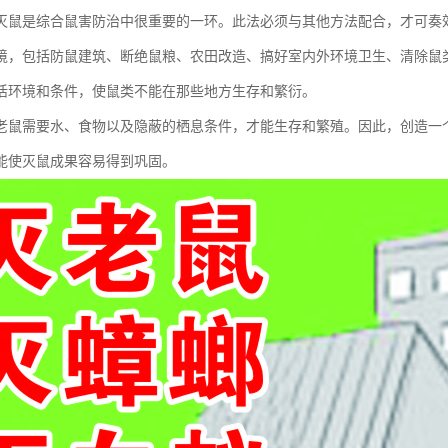
灭鼠是综合鼠害防治中很重要的一环。此法必须与其他方法配合，才可奏
境，包括防鼠建筑、断绝鼠粮、农田改造、搞好室内外环境卫生、清除鼠
活环境和条件，使鼠类不能在那些地方生存和繁衍。
老鼠需要水、食物以及隐蔽的栖息条件，才能生存和繁殖。因此，创造一
能使灭鼠成果容易得到巩固。