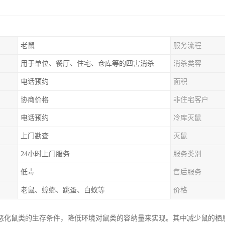
老鼠
服务流程
用于单位、餐厅、住宅、仓库等的四害消杀
消杀类容
电话预约
面积
协商价格
非住宅客户
电话预约
冷库灭鼠
上门勘查
灭鼠
24小时上门服务
服务类别
低毒
售后服务
老鼠、蟑螂、跳蚤、白蚁等
价格
恶化鼠类的生存条件，降低环境对鼠类的容纳量来实现。其中减少鼠的栖