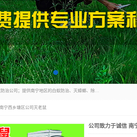
广西亿之豪有害生物防治服务有限公司是一家白蚁防治公司；提供南宁地区的白蚁防治、灭蟑螂、除四害、除白蚁、白蚁预防、消毒等服务，广西亿之豪有害生物防治服务有限公司专业灭蟑螂,灭鼠,除四害,服务上门,安全环保,售后保障,一次消杀，竭诚为您服务.
 南宁西乡塘区公司灭老鼠
公司致力于诚信 南