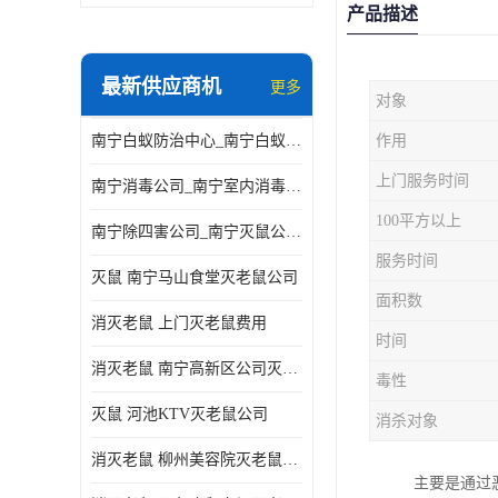
产品描述
最新供应商机
更多
对象
南宁白蚁防治中心_南宁白蚁防治所电话_南宁白蚁防治公司
作用
上门服务时间
南宁消毒公司_南宁室内消毒_南宁室内消毒公司
100平方以上
南宁除四害公司_南宁灭鼠公司_南宁杀虫公司
服务时间
灭鼠 南宁马山食堂灭老鼠公司
面积数
消灭老鼠 上门灭老鼠费用
时间
消灭老鼠 南宁高新区公司灭老鼠
毒性
灭鼠 河池KTV灭老鼠公司
消杀对象
消灭老鼠 柳州美容院灭老鼠费用
主要是通过