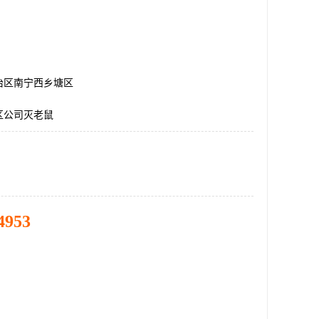
治区南宁西乡塘区
区公司灭老鼠
4953