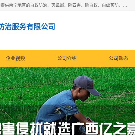
广西亿之豪有害生物防治服务有限公司是一家白蚁防治公司；提供南宁地区的白蚁防治、灭蟑螂、除四害、除白蚁、白蚁预防、消毒等服务，广西亿之豪有害生物防治服务有限公司专业灭蟑螂,灭鼠,除四害,服务上门,安全环保,售后保障,一次消杀，竭诚为您服务.
防治服务有限公司
企业视频
公司介绍
公司动态