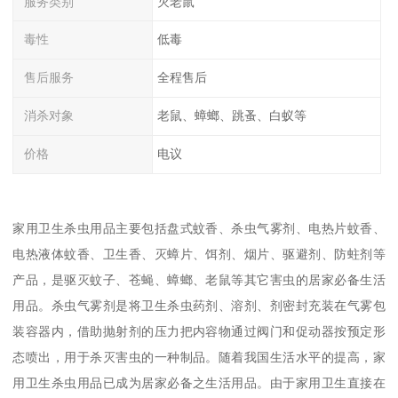
服务类别
灭老鼠
毒性
低毒
售后服务
全程售后
消杀对象
老鼠、蟑螂、跳蚤、白蚁等
价格
电议
家用卫生杀虫用品主要包括盘式蚊香、杀虫气雾剂、电热片蚊香、
电热液体蚊香、卫生香、灭蟑片、饵剂、烟片、驱避剂、防蛀剂等
产品，是驱灭蚊子、苍蝇、蟑螂、老鼠等其它害虫的居家必备生活
用品。杀虫气雾剂是将卫生杀虫药剂、溶剂、剂密封充装在气雾包
装容器内，借助抛射剂的压力把内容物通过阀门和促动器按预定形
态喷出，用于杀灭害虫的一种制品。随着我国生活水平的提高，家
用卫生杀虫用品已成为居家必备之生活用品。由于家用卫生直接在