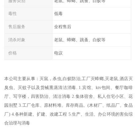
服务类别
老鼠、蟑螂、跳蚤、白蚁等
毒性
低毒
售后服务
全程售后
消杀对象
老鼠、蟑螂、跳蚤、白蚁等
价格
电议
本公司主要从事：灭鼠，杀虫,白蚁防治,工厂灭蟑螂,灭老鼠,酒店灭
臭虫、灭蚊子以及货械熏蒸清洁消毒. 1.宾馆、ktv包间、餐厅咖啡
厅、写字楼，四害防治、清洁消毒 2.集体宿舍、私人住宅小区、花
园别墅 3.工厂仓库、原材料堆、库存商品。(木材厂、纸品厂、食品
厂) 4.各种新建、扩建、改建工程 5.生产、生活、办公环境的害虫综
合治理与消毒