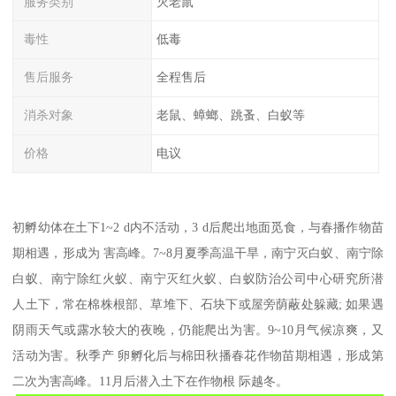
服务类别
灭老鼠
毒性
低毒
售后服务
全程售后
消杀对象
老鼠、蟑螂、跳蚤、白蚁等
价格
电议
初孵幼体在土下1~2 d内不活动，3 d后爬出地面觅食，与春播作物苗
期相遇，形成为 害高峰。7~8月夏季高温干旱，南宁灭白蚁、南宁除
白蚁、南宁除红火蚁、南宁灭红火蚁、白蚁防治公司中心研究所潜
人土下，常在棉株根部、草堆下、石块下或屋旁荫蔽处躲藏; 如果遇
阴雨天气或露水较大的夜晚，仍能爬出为害。9~10月气候凉爽，又
活动为害。秋季产 卵孵化后与棉田秋播春花作物苗期相遇，形成第
二次为害高峰。11月后潜入土下在作物根 际越冬。