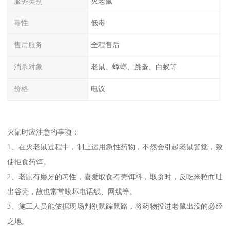
服务类别
灭老鼠
毒性
低毒
售后服务
全程售后
消杀对象
老鼠、蟑螂、跳蚤、白蚁等
价格
电议
灭鼠时应注意的事项：
1、在灭老鼠过程中，制止运用急性药物，不然会引起老鼠警觉，致
使拒食药饵。
2、老鼠有磨牙的习性，喜爱取食有壳饵料，取食时，反吃米粒而吐
出谷壳，故也常常咬坏电话线、网线等。
3、施工人员能依据现场判别鼠踪鼠路，将药物投进老鼠出没的必经
之地。