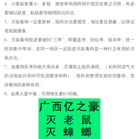
4、小家鼠食量小、多疑、致使单纯用药饵不能完全将之灭绝，有必
要辅以鼠笼、粘鼠胶等物理防治办法。
5、灭鼠毒饵一定要新鲜，投药办法要规范，地址要且荫蔽，以保证
老鼠能摄食。
6、灭鼠毒饵投进要做到“三率”，即覆盖率、到位率、保存率，统一
时刻集中举动，在同一地区一起投进灭鼠毒饵是一种行之有用的灭
鼠办法。
7、放毒饵应考到南方雨水多，尽量防止鼠药淋雨。（长时间湿气大
的当地如沙井内可投进腊块饵料），投药前整理失效的旧毒饵，坚
持毒饵的新鲜有用。
8、如果人畜中毒，可用维生素K1药物。