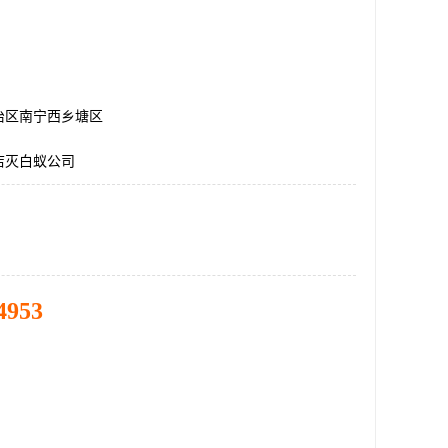
治区南宁西乡塘区
店灭白蚁公司
4953