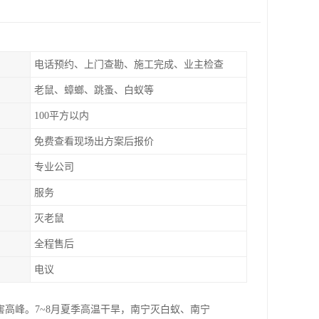
电话预约、上门查勘、施工完成、业主检查
老鼠、蟑螂、跳蚤、白蚁等
100平方以内
免费查看现场出方案后报价
专业公司
服务
灭老鼠
全程售后
电议
 害高峰。7~8月夏季高温干旱，南宁灭白蚁、南宁