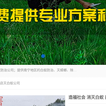
广西亿之豪有害生物防治服务有限公司是一家白蚁防治公司；提供南宁地区的白蚁防治、灭蟑螂、除四害、除白蚁、白蚁预防、消毒等服务，广西亿之豪有害生物防治服务有限公司专业灭蟑螂,灭鼠,除四害,服务上门,安全环保,售后保障,一次消杀，竭诚为您服务.
饭店灭白蚁公司
造福社会 消灭白蚁