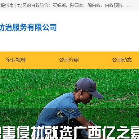
广西亿之豪有害生物防治服务有限公司是一家白蚁防治公司；提供南宁地区的白蚁防治、灭蟑螂、除四害、除白蚁、白蚁预防、消毒等服务，广西亿之豪有害生物防治服务有限公司专业灭蟑螂,灭鼠,除四害,服务上门,安全环保,售后保障,一次消杀，竭诚为您服务.
防治服务有限公司
企业视频
公司介绍
公司动态