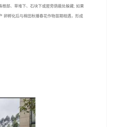
根部、草堆下、石块下或屋旁荫蔽处躲藏; 如果
产 卵孵化后与棉田秋播春花作物苗期相遇，形成