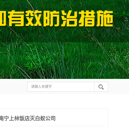
 南宁上林饭店灭白蚁公司