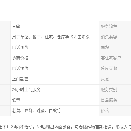
白蚁
服务流程
用于单位、餐厅、住宅、仓库等的四害消杀
消杀类容
电话预约
面积
协商价格
非住宅客户
电话预约
冷库灭鼠
上门勘查
灭鼠
24小时上门服务
服务类别
低毒
售后服务
老鼠、蟑螂、跳蚤、白蚁等
价格
下1~2 d内不活动，3 d后爬出地面觅食，与春播作物苗期相遇，形成为