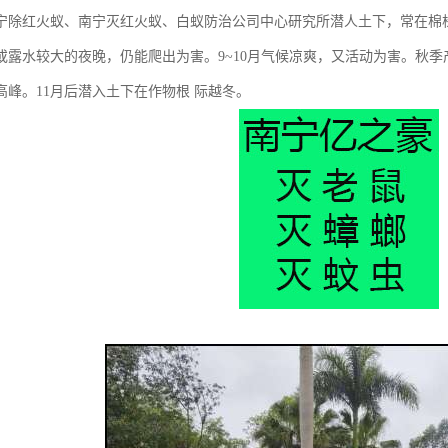
宁除红火蚁、南宁灭红火蚁、白蚁防治公司中心研究所潜人土下，常在棉株
或露水较大的夜晚，仍能爬出为害。9~10月气候凉爽，又活动为害。秋季
高峰。11月后潜入土下在作物根 际越冬。