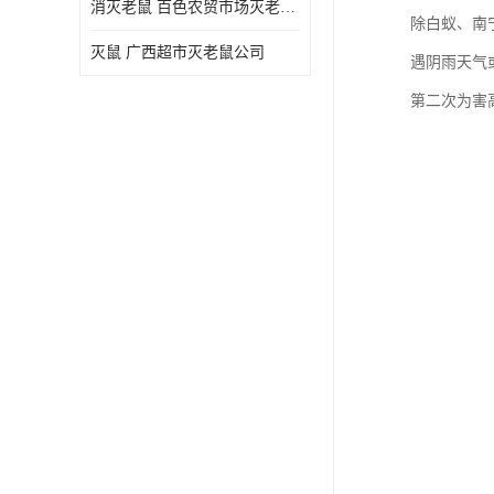
消灭老鼠 百色农贸市场灭老鼠公司
除白蚁、南
灭鼠 广西超市灭老鼠公司
遇阴雨天气
第二次为害