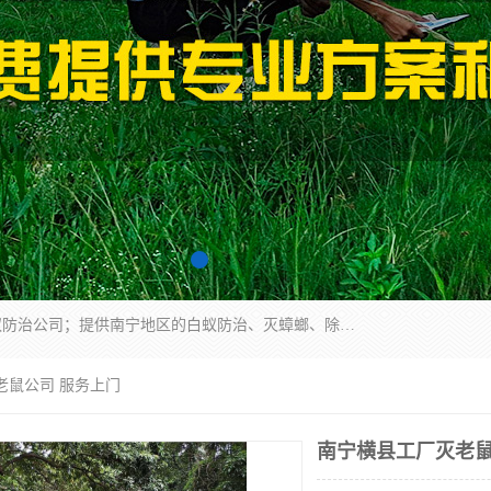
广西亿之豪有害生物防治服务有限公司是一家白蚁防治公司；提供南宁地区的白蚁防治、灭蟑螂、除四害、除白蚁、白蚁预防、消毒等服务，广西亿之豪有害生物防治服务有限公司专业灭蟑螂,灭鼠,除四害,服务上门,安全环保,售后保障,一次消杀，竭诚为您服务.
老鼠公司 服务上门
南宁横县工厂灭老鼠