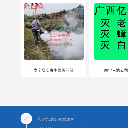
南宁隆安写字楼灭老鼠
南宁三塘公司
您是第
2811407
位访客