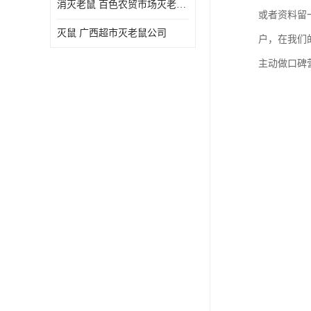
消灭老鼠 百色农贸市场灭老鼠公司
或者资料留
灭鼠 广西超市灭老鼠公司
户，在我们
主动做口碑