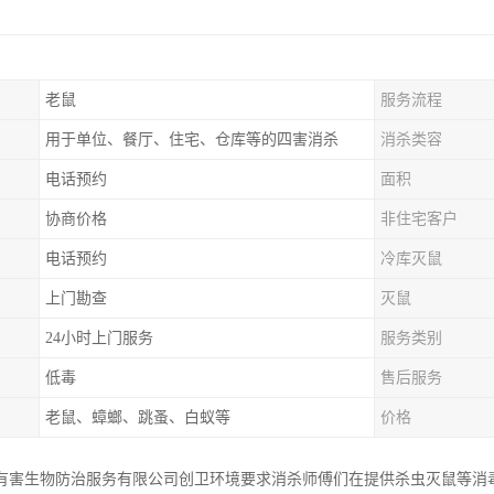
老鼠
服务流程
用于单位、餐厅、住宅、仓库等的四害消杀
消杀类容
电话预约
面积
协商价格
非住宅客户
电话预约
冷库灭鼠
上门勘查
灭鼠
24小时上门服务
服务类别
低毒
售后服务
老鼠、蟑螂、跳蚤、白蚁等
价格
有害生物防治服务有限公司创卫环境要求消杀师傅们在提供杀虫灭鼠等消