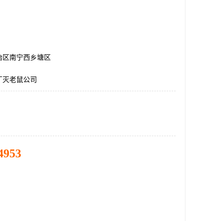
治区南宁西乡塘区
厂灭老鼠公司
4953