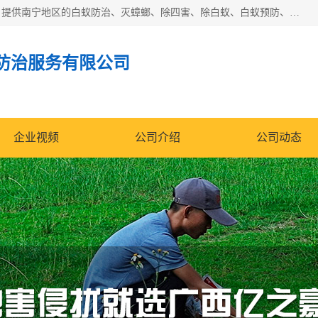
广西亿之豪有害生物防治服务有限公司是一家白蚁防治公司；提供南宁地区的白蚁防治、灭蟑螂、除四害、除白蚁、白蚁预防、消毒等服务，广西亿之豪有害生物防治服务有限公司专业灭蟑螂,灭鼠,除四害,服务上门,安全环保,售后保障,一次消杀，竭诚为您服务.
防治服务有限公司
企业视频
公司介绍
公司动态