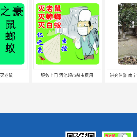
灭老鼠
服务上门 河池超市杀虫费用
讲究信誉 南宁