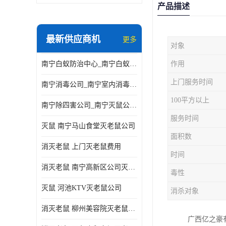
产品描述
最新供应商机
更多
对象
南宁白蚁防治中心_南宁白蚁防治所电话_南宁白蚁防治公司
作用
上门服务时间
南宁消毒公司_南宁室内消毒_南宁室内消毒公司
100平方以上
南宁除四害公司_南宁灭鼠公司_南宁杀虫公司
服务时间
灭鼠 南宁马山食堂灭老鼠公司
面积数
消灭老鼠 上门灭老鼠费用
时间
消灭老鼠 南宁高新区公司灭老鼠
毒性
灭鼠 河池KTV灭老鼠公司
消杀对象
消灭老鼠 柳州美容院灭老鼠费用
广西亿之豪