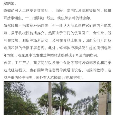
致病菌。
蟑螂尚可人工感染导致霍乱、、白喉、炭疽以及结核等病的。蟑螂
可携带蛔虫、十二指肠钩口线虫、绕虫等多种的蠕虫卵。
虽然蟑螂可携带多种病原体，但一般认为病原体在它们体内不能繁
殖，属于机械性传播媒介。然而由于它们的侵害面广、食性杂，既
可在垃圾、厕所等场所活动，又可在食品上取食，因而它们引起肠
道病和卵的传播不容忽视。此外，蟑螂体液和粪便引起的病例也逐
年增加，在家庭中也发生过蟑螂钻进熟睡孩子耳道内的病例。
再者，工厂产品、商店商品以及家中食物等都可因蟑螂咬食和污染
造成经济损失。也有因蟑螂侵害而导致通讯设备、电脑等故障，造
成严重的经济损失，国外有人称蟑螂为“电脑害虫”。