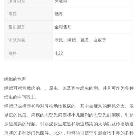
服务类别
灭老鼠
毒性
低毒
售后服务
全程售后
消杀对象
老鼠、蟑螂、跳蚤、白蚁等
价格
电议
蟑螂的危害
蟑螂可携带致病的、、原虫、以及寄生蠕虫的卵。并且可作为多种
蠕虫的中间宿主。
蟑螂已被携带40种对脊椎动物致病的，其中如麻风的麻风分支、腺
鼠疫的鼠疫、痢疾的志贺氏痢疾和小儿腹泻的志贺氏副痢疾、引起
尿道感染的绿脓、引起泌尿生殖道和肠道感染的大肠以及传播肠道
病和的多种沙门氏菌等。此外，蟑螂尚可携带引起食物中毒的多种