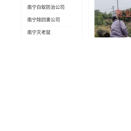
南宁白蚁防治公司
南宁除四害公司
南宁灭老鼠
南宁灭蟑螂公司
南宁消杀
南宁消毒公司
南宁除白蚁公司
南宁白蚁预防公司