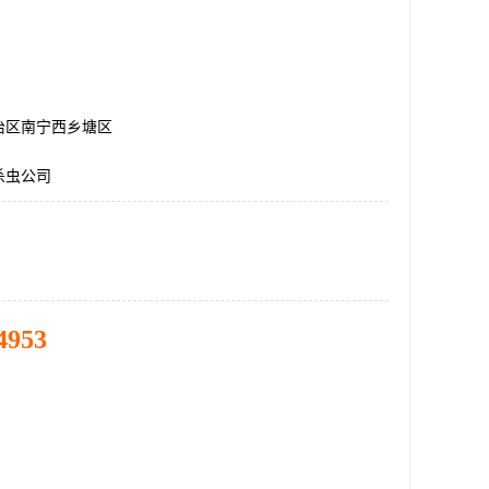
治区南宁西乡塘区
杀虫公司
4953