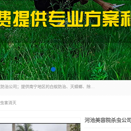
广西亿之豪有害生物防治服务有限公司是一家白蚁防治公司；提供南宁地区的白蚁防治、灭蟑螂、除四害、除白蚁、白蚁预防、消毒等服务，广西亿之豪有害生物防治服务有限公司专业灭蟑螂,灭鼠,除四害,服务上门,安全环保,售后保障,一次消杀，竭诚为您服务.
 虫害消灭
河池美容院杀虫公司