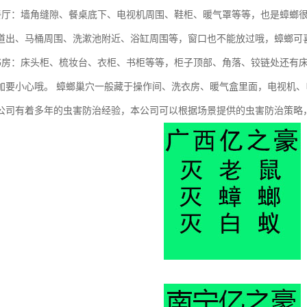
/餐厅：墙角缝隙、餐桌底下、电视机周围、鞋柜、暖气罩等等，也是蟑螂
道出、马桶周围、洗漱池附近、浴缸周围等，窗口也不能放过哦，蟑螂可
/书房：床头柜、梳妆台、衣柜、书柜等等，柜子顶部、角落、铰链处还有
加要小心哦。 蟑螂巢穴一般藏于操作间、洗衣房、暖气盒里面，电视机、
公司有着多年的虫害防治经验，本公司可以根据场景提供的虫害防治策略