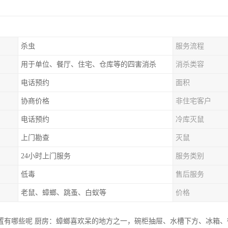
杀虫
服务流程
用于单位、餐厅、住宅、仓库等的四害消杀
消杀类容
电话预约
面积
协商价格
非住宅客户
电话预约
冷库灭鼠
上门勘查
灭鼠
24小时上门服务
服务类别
低毒
售后服务
老鼠、蟑螂、跳蚤、白蚁等
价格
置有哪些呢 厨房：蟑螂喜欢呆的地方之一，碗柜抽屉、水槽下方、冰箱