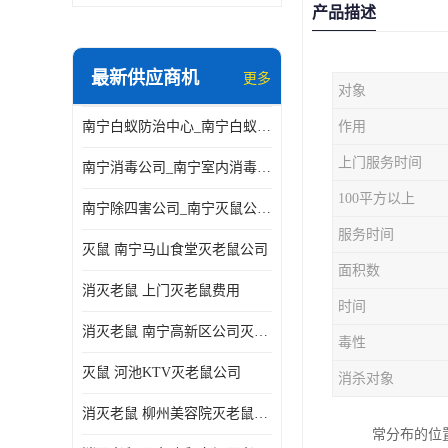
产品描述
最新供应商机
更多
对象
南宁白蚁防治中心_南宁白蚁防治所电话_南宁白蚁防治公司
作用
上门服务时间
南宁消毒公司_南宁室内消毒_南宁室内消毒公司
100平方以上
南宁除四害公司_南宁灭鼠公司_南宁杀虫公司
服务时间
灭鼠 南宁马山食堂灭老鼠公司
面积数
消灭老鼠 上门灭老鼠费用
时间
消灭老鼠 南宁高新区公司灭老鼠
毒性
灭鼠 河池KTV灭老鼠公司
消杀对象
消灭老鼠 柳州美容院灭老鼠费用
常分布的位