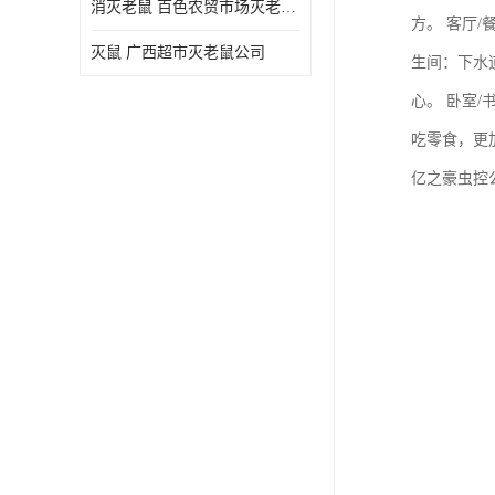
消灭老鼠 百色农贸市场灭老鼠公司
方。 客厅
灭鼠 广西超市灭老鼠公司
生间：下水
心。 卧室
吃零食，更
亿之豪虫控