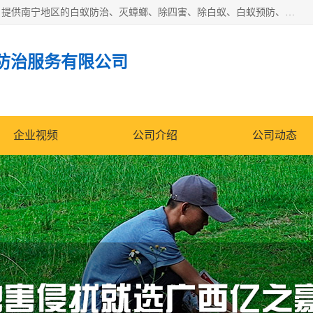
广西亿之豪有害生物防治服务有限公司是一家白蚁防治公司；提供南宁地区的白蚁防治、灭蟑螂、除四害、除白蚁、白蚁预防、消毒等服务，广西亿之豪有害生物防治服务有限公司专业灭蟑螂,灭鼠,除四害,服务上门,安全环保,售后保障,一次消杀，竭诚为您服务.
防治服务有限公司
企业视频
公司介绍
公司动态