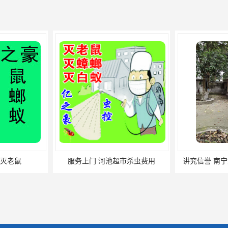
灭老鼠
服务上门 河池超市杀虫费用
讲究信誉 南