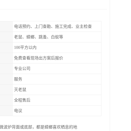
电话预约、上门查勘、施工完成、业主检查
老鼠、蟑螂、跳蚤、白蚁等
100平方以内
免费查看现场出方案后报价
专业公司
服务
灭老鼠
全程售后
电议
、微波炉背面或底部，都是蟑螂喜欢栖息的地