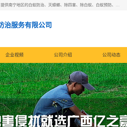
广西亿之豪有害生物防治服务有限公司是一家白蚁防治公司；提供南宁地区的白蚁防治、灭蟑螂、除四害、除白蚁、白蚁预防、消毒等服务，广西亿之豪有害生物防治服务有限公司专业灭蟑螂,灭鼠,除四害,服务上门,安全环保,售后保障,一次消杀，竭诚为您服务.
防治服务有限公司
企业视频
公司介绍
公司动态