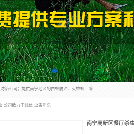
广西亿之豪有害生物防治服务有限公司是一家白蚁防治公司；提供南宁地区的白蚁防治、灭蟑螂、除四害、除白蚁、白蚁预防、消毒等服务，广西亿之豪有害生物防治服务有限公司专业灭蟑螂,灭鼠,除四害,服务上门,安全环保,售后保障,一次消杀，竭诚为您服务.
虫 公司致力于诚信 虫害消杀
南宁高新区餐厅杀虫