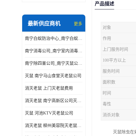
产品描述
最新供应商机
更多
对象
南宁白蚁防治中心_南宁白蚁防治所电话_南宁白蚁防治公司
作用
上门服务时间
南宁消毒公司_南宁室内消毒_南宁室内消毒公司
100平方以上
南宁除四害公司_南宁灭鼠公司_南宁杀虫公司
服务时间
灭鼠 南宁马山食堂灭老鼠公司
面积数
消灭老鼠 上门灭老鼠费用
时间
消灭老鼠 南宁高新区公司灭老鼠
毒性
灭鼠 河池KTV灭老鼠公司
消杀对象
消灭老鼠 柳州美容院灭老鼠费用
灭鼠除虫在