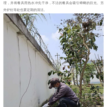
理，并将餐具用热水冲先干净，不洁的餐具会吸引蟑螂的目光。另
外炉灶等处也要定期的清洁。