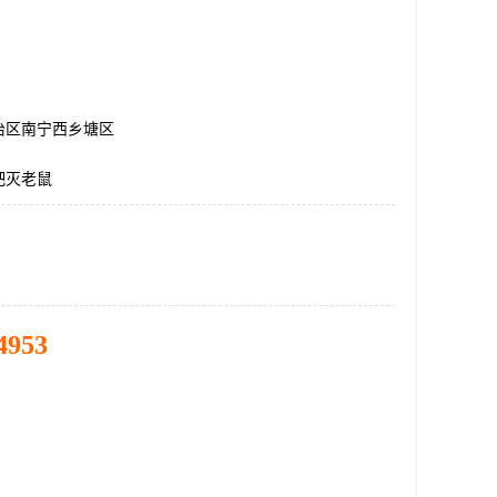
治区南宁西乡塘区
吧灭老鼠
4953