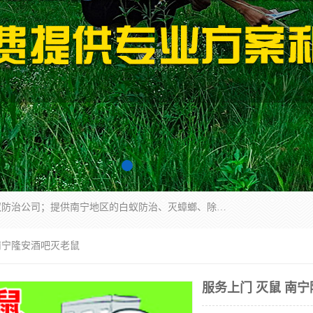
广西亿之豪有害生物防治服务有限公司是一家白蚁防治公司；提供南宁地区的白蚁防治、灭蟑螂、除四害、除白蚁、白蚁预防、消毒等服务，广西亿之豪有害生物防治服务有限公司专业灭蟑螂,灭鼠,除四害,服务上门,安全环保,售后保障,一次消杀，竭诚为您服务.
 南宁隆安酒吧灭老鼠
服务上门 灭鼠 南