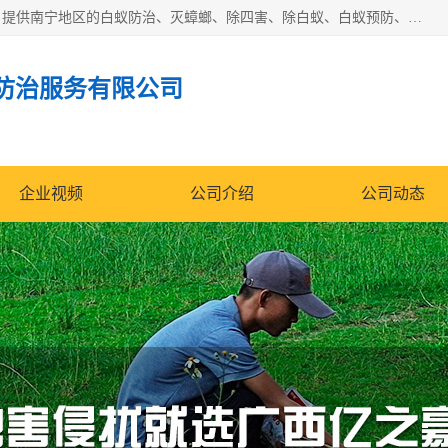
广西亿之豪有害生物防治服务有限公司是一家白蚁防治公司；提供南宁地区的白蚁防治、灭蟑螂、除四害、除白蚁、白蚁预防、消毒等服务，广西亿之豪有害生物防治服务有限公司专业灭蟑螂,灭鼠,除四害,服务上门,安全环保,售后保障,一次消杀，竭诚为您服务.
防治服务有限公司
企业视频
公司介绍
公司动态