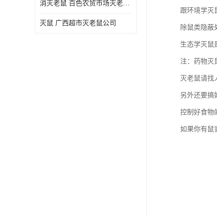
消灭老鼠 百色农贸市场灭老鼠公司
跟环境学灭
灭鼠 广西超市灭老鼠公司
除鼠类隐蔽
生态学灭鼠
注：药物灭
灭老鼠请找
另外还要搞
控制好食物
如果你有鼠