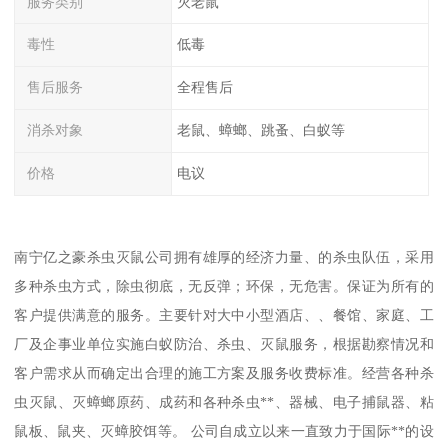
服务类别
灭老鼠
毒性
低毒
售后服务
全程售后
消杀对象
老鼠、蟑螂、跳蚤、白蚁等
价格
电议
南宁亿之豪杀虫灭鼠公司拥有雄厚的经济力量、的杀虫队伍，采用
多种杀虫方式，除虫彻底，无反弹；环保，无危害。保证为所有的
客户提供满意的服务。主要针对大中小型酒店、、餐馆、家庭、工
厂及企事业单位实施白蚁防治、杀虫、灭鼠服务，根据勘察情况和
客户需求从而确定出合理的施工方案及服务收费标准。经营各种杀
虫灭鼠、灭蟑螂原药、成药和各种杀虫**、器械、电子捕鼠器、粘
鼠板、鼠夹、灭蟑胶饵等。 公司自成立以来一直致力于国际**的设