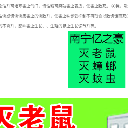
物油剂可堵塞害虫气门，惰性粉可磨破害虫表皮，使害虫致死。 ④特。
性诱或饵诱诱集害虫的诱致剂，使害虫味觉受抑制不再取食以致饥饿而死
的不育剂，影响害虫生长、、生殖的昆虫生长调节剂等。