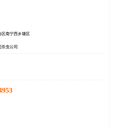
治区南宁西乡塘区
司杀虫公司
4953