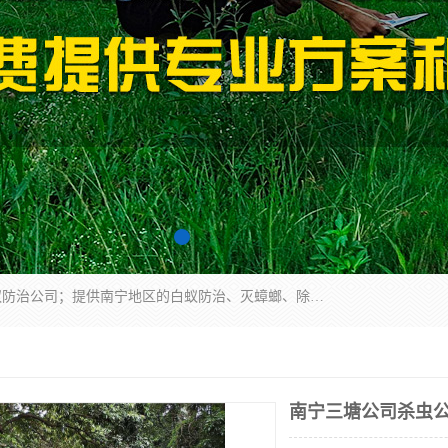
广西亿之豪有害生物防治服务有限公司是一家白蚁防治公司；提供南宁地区的白蚁防治、灭蟑螂、除四害、除白蚁、白蚁预防、消毒等服务，广西亿之豪有害生物防治服务有限公司专业灭蟑螂,灭鼠,除四害,服务上门,安全环保,售后保障,一次消杀，竭诚为您服务.
南宁三塘公司杀虫