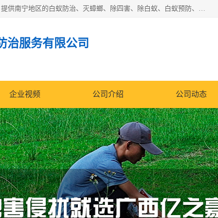
广西亿之豪有害生物防治服务有限公司是一家白蚁防治公司；提供南宁地区的白蚁防治、灭蟑螂、除四害、除白蚁、白蚁预防、消毒等服务，广西亿之豪有害生物防治服务有限公司专业灭蟑螂,灭鼠,除四害,服务上门,安全环保,售后保障,一次消杀，竭诚为您服务.
防治服务有限公司
企业视频
公司介绍
公司动态