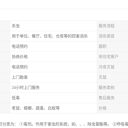
杀虫
服务流程
用于单位、餐厅、住宅、仓库等的四害消杀
消杀类容
电话预约
面积
协商价格
非住宅客户
电话预约
冷库灭鼠
上门勘查
灭鼠
24小时上门服务
服务类别
低毒
售后服务
老鼠、蟑螂、跳蚤、白蚁等
价格
可分类为： ①毒剂。作用于害虫的系统，如、、、除虫菊酯等。 ②呼吸