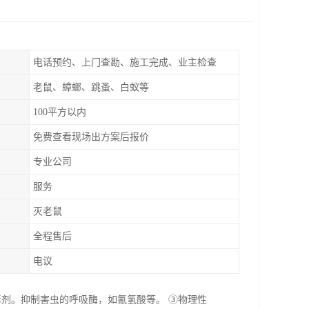
电话预约、上门查勘、施工完成、业主检查
老鼠、蟑螂、跳蚤、白蚁等
100平方以内
免费查看现场出方案后报价
专业公司
服务
灭老鼠
全程售后
电议
毒剂。抑制害虫的呼吸酶，如氰氢酸等。 ③物理性