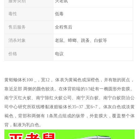
服务类别
灭老鼠
毒性
低毒
售后服务
全程售后
消杀对象
老鼠、蟑螂、跳蚤、白蚁等
价格
电议
黄蛞蝓体长100 _，宽12 。体表为黄褐色或深橙色，并有散的斑点，
靠近足部 两侧的颜色较淡。在体背前端的1/3处有一椭圆形外套膜。
南宁灭红火蚁、南宁除红火蚁公司、南宁灭白蚁、南宁白蚁防治公
司中心研究所双线嗜黏液赔输体长35~37 ,宽6~7 。体灰白色或淡黄
褐色，背部和两侧有 1条黑点组成的纵带，外套膜大，覆盖整个体
背，黏液为乳白色。