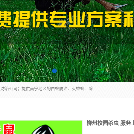
广西亿之豪有害生物防治服务有限公司是一家白蚁防治公司；提供南宁地区的白蚁防治、灭蟑螂、除四害、除白蚁、白蚁预防、消毒等服务，广西亿之豪有害生物防治服务有限公司专业灭蟑螂,灭鼠,除四害,服务上门,安全环保,售后保障,一次消杀，竭诚为您服务.
柳州校园杀虫 服务