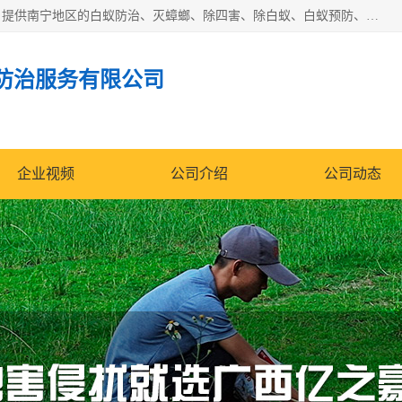
广西亿之豪有害生物防治服务有限公司是一家白蚁防治公司；提供南宁地区的白蚁防治、灭蟑螂、除四害、除白蚁、白蚁预防、消毒等服务，广西亿之豪有害生物防治服务有限公司专业灭蟑螂,灭鼠,除四害,服务上门,安全环保,售后保障,一次消杀，竭诚为您服务.
防治服务有限公司
企业视频
公司介绍
公司动态