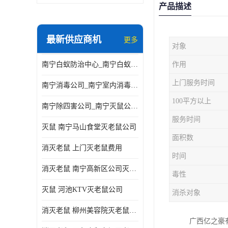
产品描述
最新供应商机
更多
对象
南宁白蚁防治中心_南宁白蚁防治所电话_南宁白蚁防治公司
作用
上门服务时间
南宁消毒公司_南宁室内消毒_南宁室内消毒公司
100平方以上
南宁除四害公司_南宁灭鼠公司_南宁杀虫公司
服务时间
灭鼠 南宁马山食堂灭老鼠公司
面积数
消灭老鼠 上门灭老鼠费用
时间
消灭老鼠 南宁高新区公司灭老鼠
毒性
灭鼠 河池KTV灭老鼠公司
消杀对象
消灭老鼠 柳州美容院灭老鼠费用
广西亿之豪