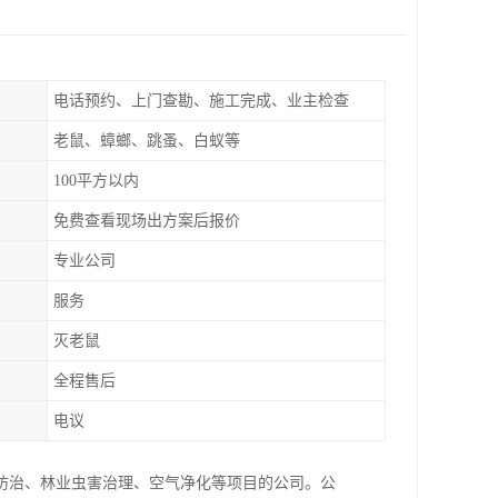
电话预约、上门查勘、施工完成、业主检查
老鼠、蟑螂、跳蚤、白蚁等
100平方以内
免费查看现场出方案后报价
专业公司
服务
灭老鼠
全程售后
电议
防治、林业虫害治理、空气净化等项目的公司。公