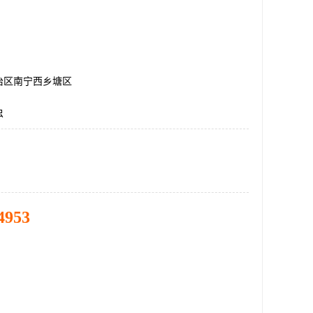
治区南宁西乡塘区
虫
4953