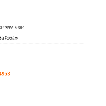
治区南宁西乡塘区
美容院灭蟑螂
4953