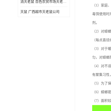
消灭老鼠 百色农贸市场灭老鼠公司
（1）家庭
灭鼠 广西超市灭老鼠公司
毒饵使用时
剂。
（2）对蟑
（每点直径
（3）对于
匀，对蟑螂
（4）对不
有聚集习性
（5）为了
（6）蟑螂
（7）面积