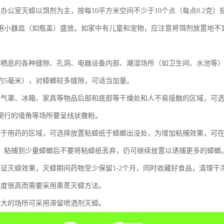
、办公室灭蟑以饵剂为主，按每10平方米空间不少于10个点（每点0.2克
用小器皿（如瓶盖）盛放。如家中有儿童和宠物，应注意将饵剂放置地不
螂栖息的各种缝隙、孔洞、电器设备内部、潮湿场所（如卫生间、水池等）
约5毫米），对蟑螂较多缝隙，可适当加量。
暖气罩、冰箱、家具等物品后部和底部等干燥处和人不易接触的区域，可
爬行的墙角等场所要呈线状撒粉。
适于用药的区域，可选择放置粘蟑纸于蟑螂出没处，为增加粘捕效果，可
，粘捕到少量蟑螂后不要将粘蟑纸丢弃，仍可继续放置以诱捕更多的蟑螂
保证灭蟑效果，灭蟑期间药物至少保留1-2个月，同时收藏好食品，清理
密度很高而需要采用熏蒸灭蟑方法。
较大的场所可采用滞留喷洒剂灭蟑。