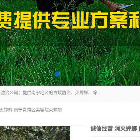
广西亿之豪有害生物防治服务有限公司是一家白蚁防治公司；提供南宁地区的白蚁防治、灭蟑螂、除四害、除白蚁、白蚁预防、消毒等服务，广西亿之豪有害生物防治服务有限公司专业灭蟑螂,灭鼠,除四害,服务上门,安全环保,售后保障,一次消杀，竭诚为您服务.
消灭蟑螂 南宁青秀区美容院灭蟑螂
诚信经营 消灭蟑螂