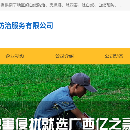
广西亿之豪有害生物防治服务有限公司是一家白蚁防治公司；提供南宁地区的白蚁防治、灭蟑螂、除四害、除白蚁、白蚁预防、消毒等服务，广西亿之豪有害生物防治服务有限公司专业灭蟑螂,灭鼠,除四害,服务上门,安全环保,售后保障,一次消杀，竭诚为您服务.
防治服务有限公司
企业视频
公司介绍
公司动态