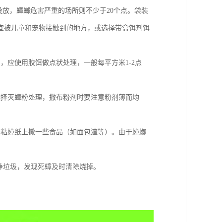
）投放，蟑螂危害严重的场所则不少于20个点。袋装
宜被儿童和宠物接触到的地方，或选择带盒饵剂饵
，应使用胶饵做点状处理，一般每平方米1-2点
选择灭蟑粉处理，撒布粉剂时要注意粉剂薄而均
在粘蟑纸上撒一些食品（如面包渣等）。由于蟑螂
。
干净垃圾，发现死蟑及时清除烧掉。