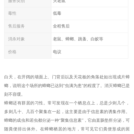
服务类别
灭老鼠
毒性
低毒
售后服务
全程售后
消杀对象
老鼠、蟑螂、跳蚤、白蚁等
价格
电议
白天，在开阔的墙面上、门背后以及天花板的角落处如出现成片蟑
螂，说明这个场所的蟑螂已达到“虫满为患”的程度了。消灭蟑螂已是
刻不容缓。
蟑螂还有群居的习性。常可发现在一个栖息点上，总是少则几个，
多则几十、几百个聚集在一起，这主要是由于信息素的诱集作用。
蟑螂的成虫和若虫都分泌一种“聚集信息素”，它由直肠垫所分泌，可
随粪便排出体外。在蟑螂栖居的地方，常可见它们粪便形成的斑