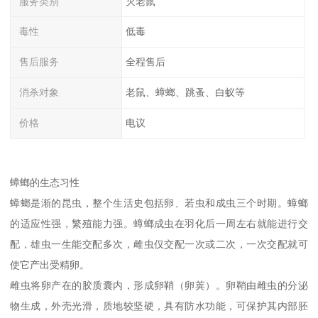
服务类别
灭老鼠
毒性
低毒
售后服务
全程售后
消杀对象
老鼠、蟑螂、跳蚤、白蚁等
价格
电议
蟑螂的生态习性
蟑螂是渐的昆虫，整个生活史包括卵、若虫和成虫三个时期。蟑螂
的适应性强，繁殖能力强。蟑螂成虫在羽化后一周左右就能进行交
配，雄虫一生能交配多次，雌虫仅交配一次或二次，一次交配就可
使它产出受精卵。
雌虫将卵产在的胶质囊内，形成卵鞘（卵荚）。卵鞘由雌虫的分泌
物生成，外壳光滑，质地较坚硬，具有防水功能，可保护其内部胚