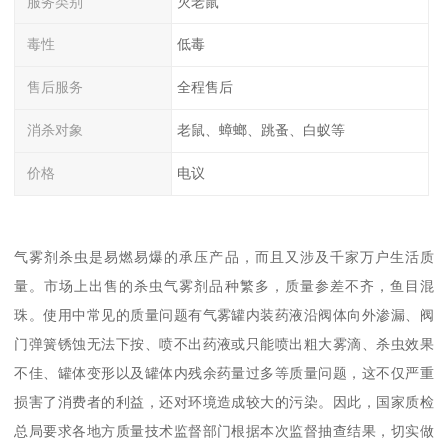
服务类别
灭老鼠
毒性
低毒
售后服务
全程售后
消杀对象
老鼠、蟑螂、跳蚤、白蚁等
价格
电议
气雾剂杀虫是易燃易爆的承压产品，而且又涉及千家万户生活质
量。市场上出售的杀虫气雾剂品种繁多，质量参差不齐，鱼目混
珠。使用中常见的质量问题有气雾罐内装药液沿阀体向外渗漏、阀
门弹簧锈蚀无法下按、喷不出药液或只能喷出粗大雾滴、杀虫效果
不佳、罐体变形以及罐体内残余药量过多等质量问题，这不仅严重
损害了消费者的利益，还对环境造成较大的污染。因此，国家质检
总局要求各地方质量技术监督部门根据本次监督抽查结果，切实做