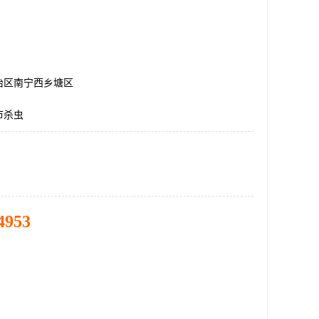
治区南宁西乡塘区
市杀虫
4953