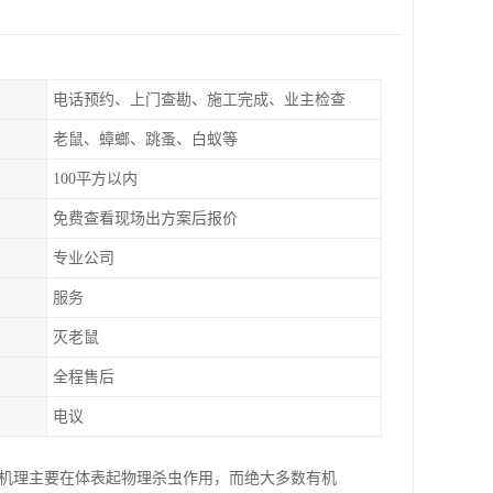
电话预约、上门查勘、施工完成、业主检查
老鼠、蟑螂、跳蚤、白蚁等
100平方以内
免费查看现场出方案后报价
专业公司
服务
灭老鼠
全程售后
电议
用机理主要在体表起物理杀虫作用，而绝大多数有机