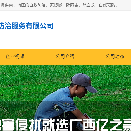
广西亿之豪有害生物防治服务有限公司是一家白蚁防治公司；提供南宁地区的白蚁防治、灭蟑螂、除四害、除白蚁、白蚁预防、消毒等服务，广西亿之豪有害生物防治服务有限公司专业灭蟑螂,灭鼠,除四害,服务上门,安全环保,售后保障,一次消杀，竭诚为您服务.
防治服务有限公司
企业视频
公司介绍
公司动态