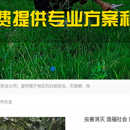
广西亿之豪有害生物防治服务有限公司是一家白蚁防治公司；提供南宁地区的白蚁防治、灭蟑螂、除四害、除白蚁、白蚁预防、消毒等服务，广西亿之豪有害生物防治服务有限公司专业灭蟑螂,灭鼠,除四害,服务上门,安全环保,售后保障,一次消杀，竭诚为您服务.
超市杀虫
虫害消灭 造福社会