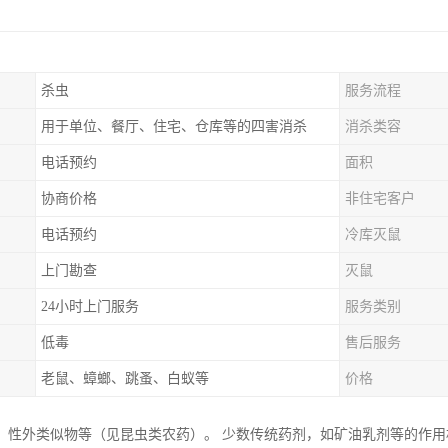
杀虫
服务流程
用于单位、餐厅、住宅、仓库等的四害消杀
消杀类容
电话预约
面积
协商价格
非住宅客户
电话预约
冷库灭鼠
上门勘查
灭鼠
24小时上门服务
服务类别
低毒
售后服务
老鼠、蟑螂、跳蚤、白蚁等
价格
、性外类似物等（见昆虫类农药）。 少数传统药剂，如矿油乳剂等的作