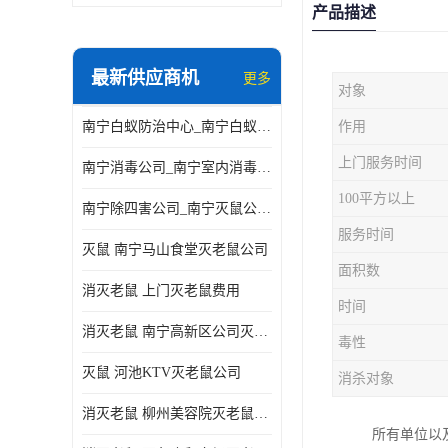
产品描述
最新供应商机
更多
对象
南宁白蚁防治中心_南宁白蚁防治所电话_南宁白蚁防治公司
作用
上门服务时间
南宁消毒公司_南宁室内消毒_南宁室内消毒公司
100平方以上
南宁除四害公司_南宁灭鼠公司_南宁杀虫公司
服务时间
灭鼠 南宁马山食堂灭老鼠公司
面积数
消灭老鼠 上门灭老鼠费用
时间
消灭老鼠 南宁高新区公司灭老鼠
毒性
灭鼠 河池KTV灭老鼠公司
消杀对象
消灭老鼠 柳州美容院灭老鼠费用
所有单位以