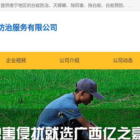
广西亿之豪有害生物防治服务有限公司是一家白蚁防治公司；提供南宁地区的白蚁防治、灭蟑螂、除四害、除白蚁、白蚁预防、消毒等服务，广西亿之豪有害生物防治服务有限公司专业灭蟑螂,灭鼠,除四害,服务上门,安全环保,售后保障,一次消杀，竭诚为您服务.
防治服务有限公司
企业视频
公司介绍
公司动态