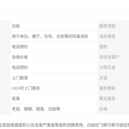
白蚁
服务流程
用于单位、餐厅、住宅、仓库等的四害消杀
消杀类容
电话预约
面积
协商价格
非住宅客户
电话预约
冷库灭鼠
上门勘查
灭鼠
24小时上门服务
服务类别
低毒
售后服务
老鼠、蟑螂、跳蚤、白蚁等
价格
及家庭根据面积以及虫害严重度等面积测算费用，白蚁纷飞期可都可提前