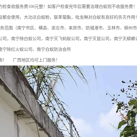
约检查收服务费100元整！如客户检查完毕后需要治理白蚁则不收服务费
蚁都会使用，大功达白蚁粉，联苯菊酯，吡虫啉对白蚁有良好的杀灭作用
（南宁市区、横县、崇左市、来宾市、防城港市、玉林市、柳州市
公司，南宁除白蚁公司，南宁灭飞蚂蚁公司，南宁灭鼠公司，南宁灭蟑螂
南宁除红火蚁公司、南宁白蚁防治会所
询！ 广西地区均可上门服务！