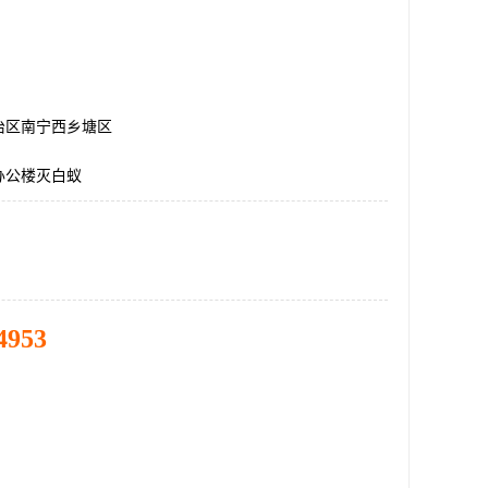
治区南宁西乡塘区
办公楼灭白蚁
4953