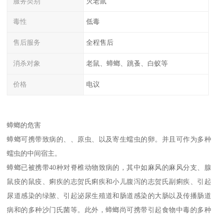
服务类别
灭老鼠
毒性
低毒
售后服务
全程售后
消杀对象
老鼠、蟑螂、跳蚤、白蚁等
价格
电议
蟑螂的危害
蟑螂可携带致病的、、原虫、以及寄生蠕虫的卵。并且可作为多种
蠕虫的中间宿主。
蟑螂已被携带40种对脊椎动物致病的，其中如麻风的麻风分支、腺
鼠疫的鼠疫、痢疾的志贺氏痢疾和小儿腹泻的志贺氏副痢疾、引起
尿道感染的绿脓、引起泌尿生殖道和肠道感染的大肠以及传播肠道
病和的多种沙门氏菌等。此外，蟑螂尚可携带引起食物中毒的多种