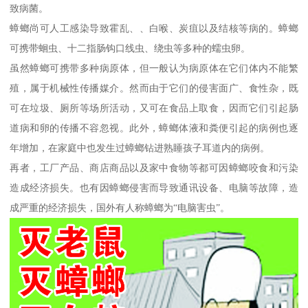
致病菌。
蟑螂尚可人工感染导致霍乱、、白喉、炭疽以及结核等病的。蟑螂
可携带蛔虫、十二指肠钩口线虫、绕虫等多种的蠕虫卵。
虽然蟑螂可携带多种病原体，但一般认为病原体在它们体内不能繁
殖，属于机械性传播媒介。然而由于它们的侵害面广、食性杂，既
可在垃圾、厕所等场所活动，又可在食品上取食，因而它们引起肠
道病和卵的传播不容忽视。此外，蟑螂体液和粪便引起的病例也逐
年增加，在家庭中也发生过蟑螂钻进熟睡孩子耳道内的病例。
再者，工厂产品、商店商品以及家中食物等都可因蟑螂咬食和污染
造成经济损失。也有因蟑螂侵害而导致通讯设备、电脑等故障，造
成严重的经济损失，国外有人称蟑螂为“电脑害虫”。