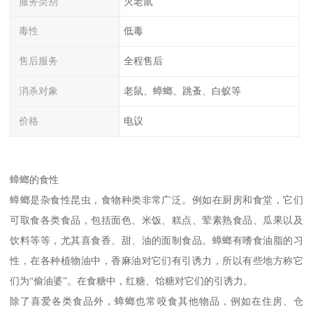
服务类别
灭老鼠
毒性
低毒
售后服务
全程售后
消杀对象
老鼠、蟑螂、跳蚤、白蚁等
价格
电议
蟑螂的食性
蟑螂是杂食性昆虫，食物种类非常广泛。例如在厨房和食堂，它们
可取食各类食品，包括面色、米饭、糕点、荤素熟食品、瓜果以及
饮料等等，尤其喜食香、甜、油的面制食品。蟑螂有嗜食油脂的习
性，在各种植物油中，香麻油对它们有引诱力，所以有些地方称它
们为“偷油婆”。在食糖中，红糖、饴糖对它们的引诱力。
除了喜爱各类食品外，蟑螂也常咬食其他物品，例如在住房、仓