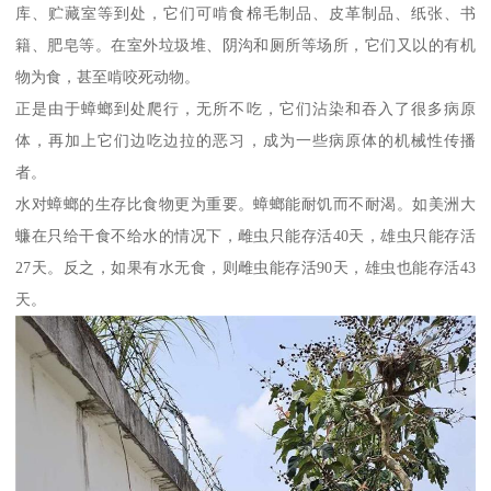
库、贮藏室等到处，它们可啃食棉毛制品、皮革制品、纸张、书
籍、肥皂等。在室外垃圾堆、阴沟和厕所等场所，它们又以的有机
物为食，甚至啃咬死动物。
正是由于蟑螂到处爬行，无所不吃，它们沾染和吞入了很多病原
体，再加上它们边吃边拉的恶习，成为一些病原体的机械性传播
者。
水对蟑螂的生存比食物更为重要。蟑螂能耐饥而不耐渴。如美洲大
蠊在只给干食不给水的情况下，雌虫只能存活40天，雄虫只能存活
27天。反之，如果有水无食，则雌虫能存活90天，雄虫也能存活43
天。