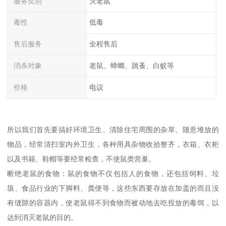
服务类别
灭老鼠
毒性
低毒
售后服务
全程售后
消杀对象
老鼠、蟑螂、跳蚤、白蚁等
价格
电议
所以我们首先要搞好环境卫生、清除住宅周围的杂草、随意堆放的
物品，经常清扫室内外卫生，各种用具杂物收拾整齐，衣箱、衣柜
以及书籍、鞋帽等要经常检查，不使鼠类营巢。
断绝老鼠的食物：鼠的食物不仅包括人的食物，还包括饲料、垃
圾、食品行业的下脚料、粪便等，这些东西要存放在加盖的而且没
有缝隙的容器内，使老鼠得不到食物而被动地去吃投放的毒饵，以
达到消灭老鼠的目的。