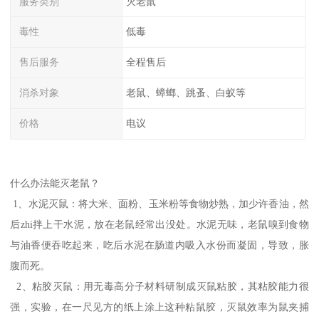
服务类别
灭老鼠
毒性
低毒
售后服务
全程售后
消杀对象
老鼠、蟑螂、跳蚤、白蚁等
价格
电议
什么办法能灭老鼠？
1、水泥灭鼠：将大米、面粉、玉米粉等食物炒熟，加少许香油，然
后zhi拌上干水泥，放在老鼠经常出没处。水泥无味，老鼠嗅到食物
与油香便吞吃起来，吃后水泥在肠道内吸入水份而凝固，导致，胀
腹而死。
2、粘胶灭鼠：用无毒高分子材料研制成灭鼠粘胶，其粘胶能力很
强，实验，在一尺见方的纸上涂上这种粘鼠胶，灭鼠效率为鼠夹捕