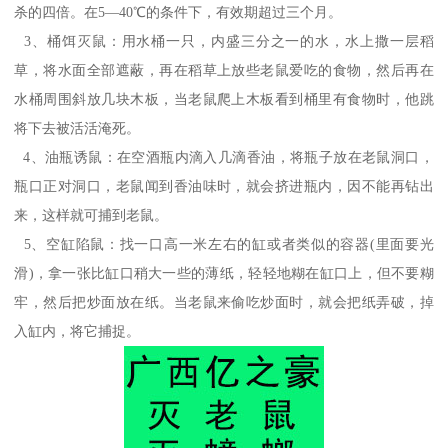
杀的四倍。在5—40℃的条件下，有效期超过三个月。
3、桶饵灭鼠：用水桶一只，内盛三分之一的水，水上撒一层稻
草，将水面全部遮蔽，再在稻草上放些老鼠爱吃的食物，然后再在
水桶周围斜放几块木板，当老鼠爬上木板看到桶里有食物时，他跳
将下去被活活淹死。
4、油瓶诱鼠：在空酒瓶内滴入几滴香油，将瓶子放在老鼠洞口，
瓶口正对洞口，老鼠闻到香油味时，就会挤进瓶内，因不能再钻出
来，这样就可捕到老鼠。
5、空缸陷鼠：找一口高一米左右的缸或者类似的容器(里面要光
滑)，拿一张比缸口稍大一些的薄纸，轻轻地糊在缸口上，但不要糊
牢，然后把炒面放在纸。当老鼠来偷吃炒面时，就会把纸弄破，掉
入缸内，将它捕捉。