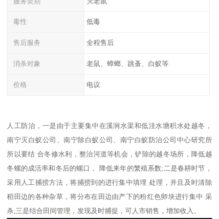
服务类别
灭老鼠
毒性
低毒
售后服务
全程售后
消杀对象
老鼠、蟑螂、跳蚤、白蚁等
价格
电议
人工防治，一是由于主要集中在溪涧水渠和低洼水塘积水处越冬，
南宁灭白蚁公司、南宁除白蚁公司、南宁白蚁防治公司中心研究所
所以要结 合冬修水利，整治河道等机会，铲除的越冬场所，降低越
冬螺的成活率和冬后的螺口， 降低来年的繁殖系数;二是春耕时节，
采用人工捕捞方法，将捕捞到的进行集中填埋 处理，并且及时清除
稻田边的各种杂草，将分布在田边由产下的粉红色卵块进行集中 采
杀;三是结合田间管理，发现及时捕捉，可人市销售，增加收入。