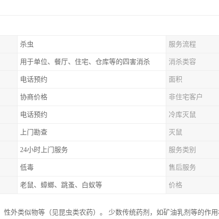
杀虫
服务流程
用于单位、餐厅、住宅、仓库等的四害消杀
消杀类容
电话预约
面积
协商价格
非住宅客户
电话预约
冷库灭鼠
上门勘查
灭鼠
24小时上门服务
服务类别
低毒
售后服务
老鼠、蟑螂、跳蚤、白蚁等
价格
、性外类似物等（见昆虫类农药）。 少数传统药剂，如矿油乳剂等的作