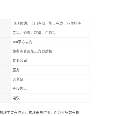
电话预约、上门查勘、施工完成、业主检查
老鼠、蟑螂、跳蚤、白蚁等
100平方以内
免费查看现场出方案后报价
专业公司
服务
灭老鼠
全程售后
电议
用机理主要在体表起物理杀虫作用，而绝大多数有机