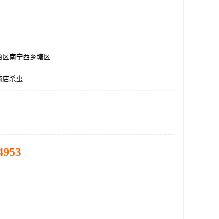
治区南宁西乡塘区
商店杀虫
4953