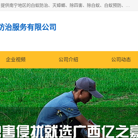
广西亿之豪有害生物防治服务有限公司是一家白蚁防治公司；提供南宁地区的白蚁防治、灭蟑螂、除四害、除白蚁、白蚁预防、消毒等服务，广西亿之豪有害生物防治服务有限公司专业灭蟑螂,灭鼠,除四害,服务上门,安全环保,售后保障,一次消杀，竭诚为您服务.
防治服务有限公司
企业视频
公司介绍
公司动态