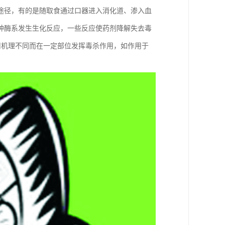
途径，有的是随取食通过口器进入消化道、渗入血
种酶系发生生化反应，一些反应使药剂降解失去毒
用机理不同而在一定部位发挥毒杀作用，如作用于