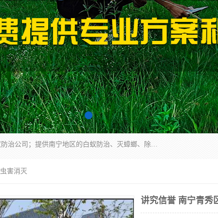
广西亿之豪有害生物防治服务有限公司是一家白蚁防治公司；提供南宁地区的白蚁防治、灭蟑螂、除四害、除白蚁、白蚁预防、消毒等服务，广西亿之豪有害生物防治服务有限公司专业灭蟑螂,灭鼠,除四害,服务上门,安全环保,售后保障,一次消杀，竭诚为您服务.
 虫害消灭
讲究信誉 南宁青秀