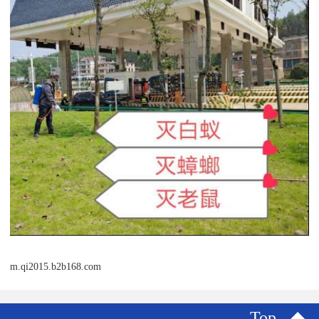
m.qi2015.b2b168.com
Top