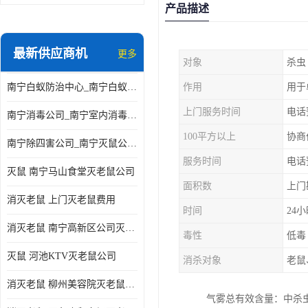
产品描述
最新供应商机
更多
对象
杀虫
南宁白蚁防治中心_南宁白蚁防治所电话_南宁白蚁防治公司
作用
用于
上门服务时间
电话
南宁消毒公司_南宁室内消毒_南宁室内消毒公司
100平方以上
协商
南宁除四害公司_南宁灭鼠公司_南宁杀虫公司
服务时间
电话
灭鼠 南宁马山食堂灭老鼠公司
面积数
上门
消灭老鼠 上门灭老鼠费用
时间
24
消灭老鼠 南宁高新区公司灭老鼠
毒性
低毒
灭鼠 河池KTV灭老鼠公司
消杀对象
老鼠
消灭老鼠 柳州美容院灭老鼠费用
气雾总有效含量：中杀