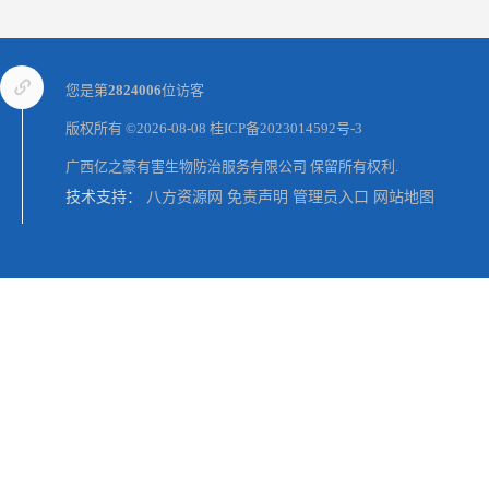
您是第
2824006
位访客
版权所有 ©2026-08-08
桂ICP备2023014592号-3
广西亿之豪有害生物防治服务有限公司
保留所有权利.
技术支持：
八方资源网
免责声明
管理员入口
网站地图
南宁三塘公司灭老鼠
服务上门 河池超市杀虫费用