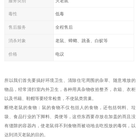
服务类别
灭老鼠
毒性
低毒
售后服务
全程售后
消杀对象
老鼠、蟑螂、跳蚤、白蚁等
价格
电议
所以我们首先要搞好环境卫生、清除住宅周围的杂草、随意堆放的
物品，经常清扫室内外卫生，各种用具杂物收拾整齐，衣箱、衣柜
以及书籍、鞋帽等要经常检查，不使鼠类营巢。
断绝老鼠的食物：鼠的食物不仅包括人的食物，还包括饲料、垃
圾、食品行业的下脚料、粪便等，这些东西要存放在加盖的而且没
有缝隙的容器内，使老鼠得不到食物而被动地去吃投放的毒饵，以
达到消灭老鼠的目的。