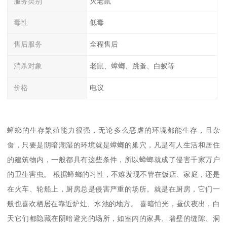
服务类别
灭老鼠
毒性
低毒
售后服务
全程售后
消杀对象
老鼠、蟑螂、跳蚤、白蚁等
价格
电议
蟑螂的生存繁殖能力很强，无论多么恶虐的环境都能生存，且杂
食，只要是阴暗潮湿的环境就是蟑螂的巢穴，凡是有人生活和居住
的建筑物内，一般都具有这些条件，所以蟑螂就成了侵害千家万户
的卫生害虫。 根据蟑螂的习性，不难发现不管在饭店、家庭，还是
在火车、轮船上，厨房总是侵害严重的场所。就是在厨房，它们一
般也喜欢栖居在靠近炉灶、水池的地方。 喜暗怕光，昼伏夜出，白
天它们都隐藏在阴暗避光的场所，如室内的家具、墙壁的缝隙、洞