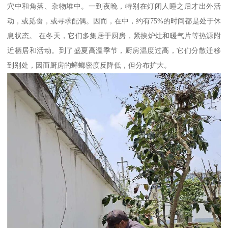
穴中和角落、杂物堆中。一到夜晚，特别在灯闭人睡之后才出外活
动，或觅食，或寻求配偶。因而，在中，约有75%的时间都是处于休
息状态。 在冬天，它们多集居于厨房，紧挨炉灶和暖气片等热源附
近栖居和活动。到了盛夏高温季节，厨房温度过高，它们分散迁移
到别处，因而厨房的蟑螂密度反降低，但分布扩大。