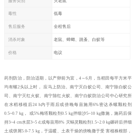
服务类别
灭老鼠
毒性
低毒
售后服务
全程售后
消杀对象
老鼠、蟑螂、跳蚤、白蚁等
价格
电议
药剂防治，防治适期，以产卵前为宜，4～6月，当稻田每平方米平
均有螺2头以上时， 应马上防治。南宁灭白蚁公司、南宁除白蚁公
司、南宁灭红火蚁、南宁除红火蚁、南宁白蚁防治公司中心研究所
在水稻移植后24 h内于雨后或傍晚每亩施用6%密达杀螺颗粒剂
0.5~0.7 kg， 或5%梅塔颗粒剂0.5 kg拌细沙5~10 kg撒施，施药后保
持3~4 cm水层3~5 d;或每亩用8% 灭蜗灵颗粒剂1.5~2.0 kg碾碎后拌细
土或饼屑5.0-7.5 kg，于温暖、土表干燥的傍晚撒于受 害植株根部，