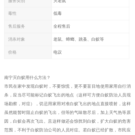
服务类别
灭老鼠
毒性
低毒
售后服务
全程售后
消杀对象
老鼠、蟑螂、跳蚤、白蚁等
价格
电议
南宁灭白蚁用什么方法？
市民在家中发现白蚁时，不要惊慌，更不要盲目地使用家用自行消
杀，应当尽可能标记白蚁飞出的地点（这样可方便白蚁防治人员现
场勘察，对症），切忌用家用对准白蚁飞出的地点直接喷射，这样
虽然能暂时阻止白蚁的飞出，但等的气味散尽后，加上天气热等原
因，白蚁会再次飞出。且这样做还会惊扰到白蚁，扩大白蚁的危害
范围，不利于白蚁防治公司的人员对症。若白蚁已经扩散，市民应