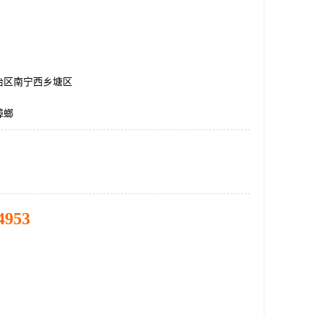
治区南宁西乡塘区
蟑螂
4953