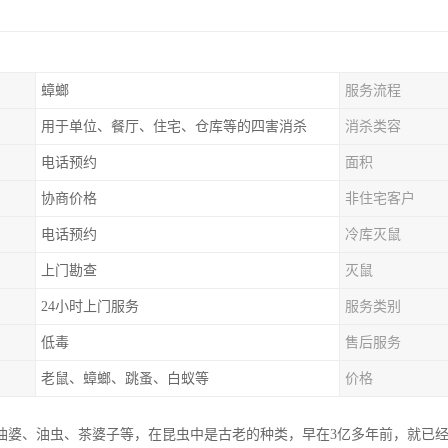
蟑螂
服务流程
用于单位、餐厅、住宅、仓库等的四害消杀
消杀类容
电话预约
面积
协商价格
非住宅客户
电话预约
冷库灭鼠
上门勘查
灭鼠
24小时上门服务
服务类别
低毒
售后服务
老鼠、蟑螂、跳蚤、白蚁等
价格
油婆、油虫、茶婆子等，在昆虫中是古老的种类，早在3亿多年前，就已经在