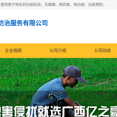
广西亿之豪有害生物防治服务有限公司是一家白蚁防治公司；提供南宁地区的白蚁防治、灭蟑螂、除四害、除白蚁、白蚁预防、消毒等服务，广西亿之豪有害生物防治服务有限公司专业灭蟑螂,灭鼠,除四害,服务上门,安全环保,售后保障,一次消杀，竭诚为您服务.
防治服务有限公司
企业视频
公司介绍
公司动态