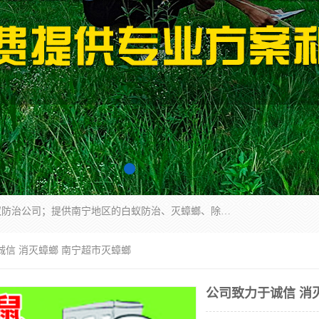
广西亿之豪有害生物防治服务有限公司是一家白蚁防治公司；提供南宁地区的白蚁防治、灭蟑螂、除四害、除白蚁、白蚁预防、消毒等服务，广西亿之豪有害生物防治服务有限公司专业灭蟑螂,灭鼠,除四害,服务上门,安全环保,售后保障,一次消杀，竭诚为您服务.
诚信 消灭蟑螂 南宁超市灭蟑螂
公司致力于诚信 消