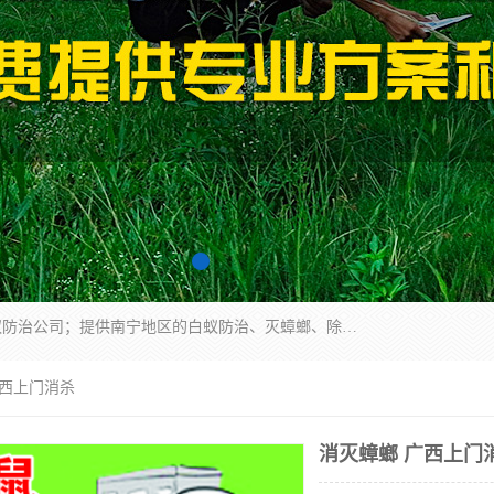
广西亿之豪有害生物防治服务有限公司是一家白蚁防治公司；提供南宁地区的白蚁防治、灭蟑螂、除四害、除白蚁、白蚁预防、消毒等服务，广西亿之豪有害生物防治服务有限公司专业灭蟑螂,灭鼠,除四害,服务上门,安全环保,售后保障,一次消杀，竭诚为您服务.
广西上门消杀
消灭蟑螂 广西上门