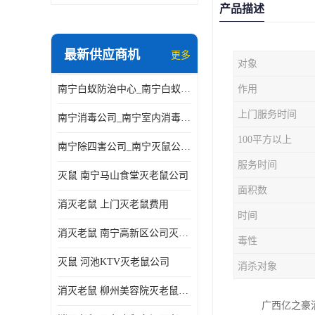
产品描述
最新供应商机
更多
对象
南宁白蚁防治中心_南宁白蚁防治所电话_南宁白蚁防治公司
作用
上门服务时间
南宁消毒公司_南宁室内消毒_南宁室内消毒公司
100平方以上
南宁除四害公司_南宁灭鼠公司_南宁杀虫公司
服务时间
灭鼠 南宁马山食堂灭老鼠公司
面积数
消灭老鼠 上门灭老鼠费用
时间
消灭老鼠 南宁高新区公司灭老鼠
毒性
灭鼠 河池KTV灭老鼠公司
消杀对象
消灭老鼠 柳州美容院灭老鼠费用
广西亿之豪