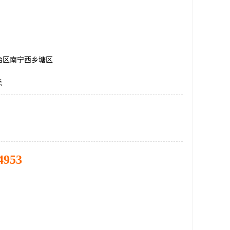
治区南宁西乡塘区
杀
4953