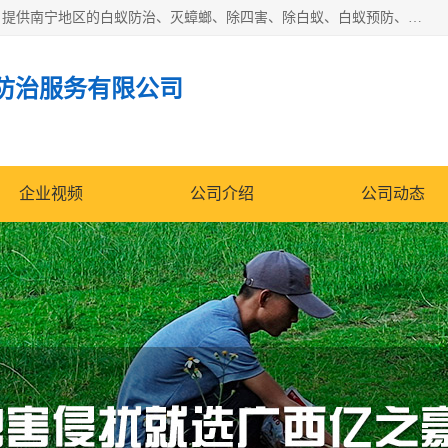
广西亿之豪有害生物防治服务有限公司是一家白蚁防治公司；提供南宁地区的白蚁防治、灭蟑螂、除四害、除白蚁、白蚁预防、消毒等服务，广西亿之豪有害生物防治服务有限公司专业灭蟑螂,灭鼠,除四害,服务上门,安全环保,售后保障,一次消杀，竭诚为您服务.
防治服务有限公司
企业视频
公司介绍
公司动态