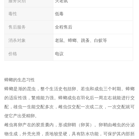
服务类别
灭老鼠
毒性
低毒
售后服务
全程售后
消杀对象
老鼠、蟑螂、跳蚤、白蚁等
价格
电议
蟑螂的生态习性
蟑螂是渐的昆虫，整个生活史包括卵、若虫和成虫三个时期。蟑螂
的适应性强，繁殖能力强。蟑螂成虫在羽化后一周左右就能进行交
配，雄虫一生能交配多次，雌虫仅交配一次或二次，一次交配就可
使它产出受精卵。
雌虫将卵产在的胶质囊内，形成卵鞘（卵荚）。卵鞘由雌虫的分泌
物生成，外壳光滑，质地较坚硬，具有防水功能，可保护其内部胚